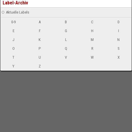
Label-Archiv
Aktuelle Labels
0-9
A
B
C
D
E
F
G
H
I
J
K
L
M
N
O
P
Q
R
S
T
U
V
W
X
Y
Z
-