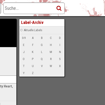
Label-Archiv
Aktuelle Labels
0-9
A
B
C
D
E
F
G
H
I
J
K
L
M
N
O
P
Q
R
S
T
U
V
W
X
Y
Z
-
ty Heart,
t