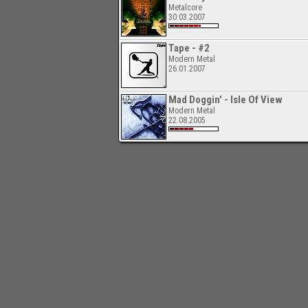
Metalcore
30.03.2007
Tape - #2
Modern Metal
26.01.2007
Mad Doggin' - Isle Of View
Modern Metal
22.08.2005