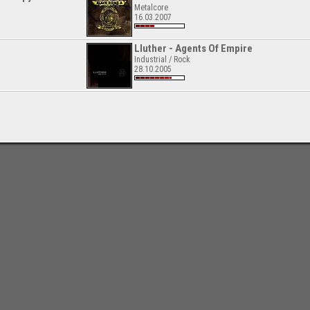
Metalcore
16.03.2007
Lluther - Agents Of Empire
Industrial / Rock
28.10.2005