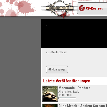
CD-Reviews
aus Deutschland
Homepage
Letzte Veröffentlichungen
Mnemonic - Pandora
Alternative / Rock
15.08.2008
Blind Myself - Ancient Scream 