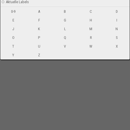
Aktuelle Labels
0-9
A
B
C
D
E
F
G
H
I
J
K
L
M
N
O
P
Q
R
S
T
U
V
W
X
Y
Z
-