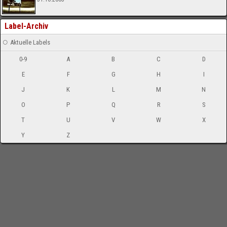
Label-Archiv
Aktuelle Labels
0-9
A
B
C
D
E
F
G
H
I
J
K
L
M
N
O
P
Q
R
S
T
U
V
W
X
Y
Z
-