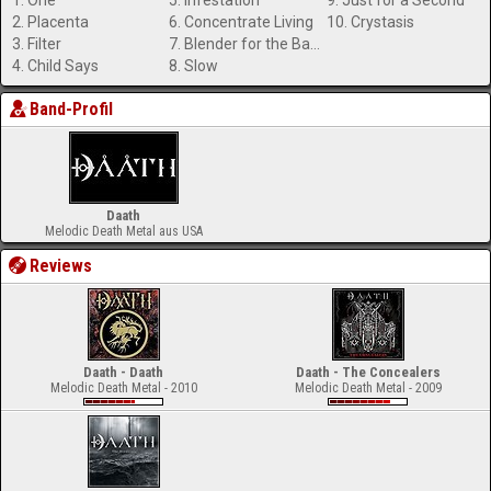
1. One
5. Infestation
9. Just for a Second
2. Placenta
6. Concentrate Living
10. Crystasis
3. Filter
7. Blender for the Baby
4. Child Says
8. Slow
Band-Profil
Daath
Melodic Death Metal aus USA
Reviews
Daath - Daath
Daath - The Concealers
Melodic Death Metal - 2010
Melodic Death Metal - 2009