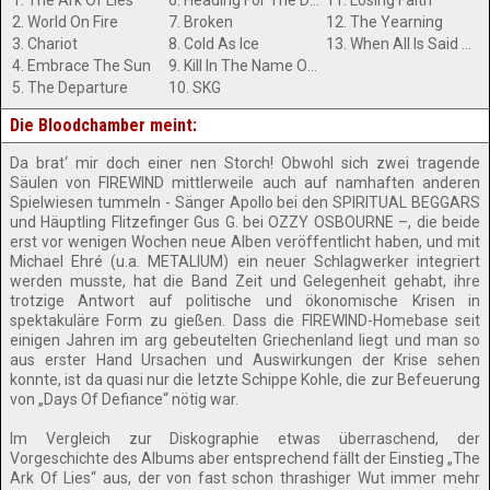
1. The Ark Of Lies
6. Heading For The Dawn
11. Losing Faith
2. World On Fire
7. Broken
12. The Yearning
3. Chariot
8. Cold As Ice
13. When All Is Said And Done
4. Embrace The Sun
9. Kill In The Name Of Love
5. The Departure
10. SKG
Die Bloodchamber meint:
Da brat‘ mir doch einer nen Storch! Obwohl sich zwei tragende
Säulen von FIREWIND mittlerweile auch auf namhaften anderen
Spielwiesen tummeln - Sänger Apollo bei den SPIRITUAL BEGGARS
und Häuptling Flitzefinger Gus G. bei OZZY OSBOURNE –, die beide
erst vor wenigen Wochen neue Alben veröffentlicht haben, und mit
Michael Ehré (u.a. METALIUM) ein neuer Schlagwerker integriert
werden musste, hat die Band Zeit und Gelegenheit gehabt, ihre
trotzige Antwort auf politische und ökonomische Krisen in
spektakuläre Form zu gießen. Dass die FIREWIND-Homebase seit
einigen Jahren im arg gebeutelten Griechenland liegt und man so
aus erster Hand Ursachen und Auswirkungen der Krise sehen
konnte, ist da quasi nur die letzte Schippe Kohle, die zur Befeuerung
von „Days Of Defiance“ nötig war.
Im Vergleich zur Diskographie etwas überraschend, der
Vorgeschichte des Albums aber entsprechend fällt der Einstieg „The
Ark Of Lies“ aus, der von fast schon thrashiger Wut immer mehr