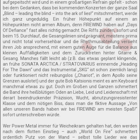
aufgepeitscht wird und in einem großartigen Refrain gipfelt - schon
bei dem Gedanken, dass bei kommenden Konzerten der ganze Saal
„Blind – leading the blind – into the ark of lies!“ mitschmettert, werde
ich ganz ungeduldig. Ein früher Höhepunkt auf einem an
Höhepunkten nicht armen Album, denn FIREWIND haben auf „Days
Of Defiance“ fast alles richtig gemacht. Die Riffs zünden, sofort und
beim 15. Durchlauf, die Gesangslinien sind prägnant, meistens prima
und nicht total vorhersehbar und die Rhythmusabteilung versieht
ihren Job ansprechend, mit einem guten Auge für die Balance aus
kleinen Auffälligkeiten und dem Zurücktreten hinter Gitarre &
Gesang. Manches fällt leicht ab (z.B. das etwas geplant klingende,
an frühe SONATA ARCTICA / STRATOVARIUS erinnernde „Heading
For The Dawn“ und das Instrumental „SKG“ ist schon ziemlich lang)
oder funktioniert nicht reibungslos („Chariot“, in dem Apollo seine
Grenzen auslotet) und der gute Bob Katsionis meint es am Keyboard
manchmal etwas zu gut. Doch im Großen und Ganzen schmettert
die Band ihre heißblütigen Oden an Liebe, Leid und Leidenschaft mit
derart beeindruckender Präzision, Wucht, abnutzungsresistenter
Klasse und dem nötigen Biss, dass man die fiktive Aussage „Von
allen unseren Bands haben wir bei FIREWIND am meisten Spaß!“
sofort unterschreiben würde.
Wer Power Metal immer für Weicheikram gehalten hat, den werden
nach dem flotten Einstieg – auch „World On Fire“ schmettert
ordentlich Putz von der Wand – selbst tolle Lieder wie das