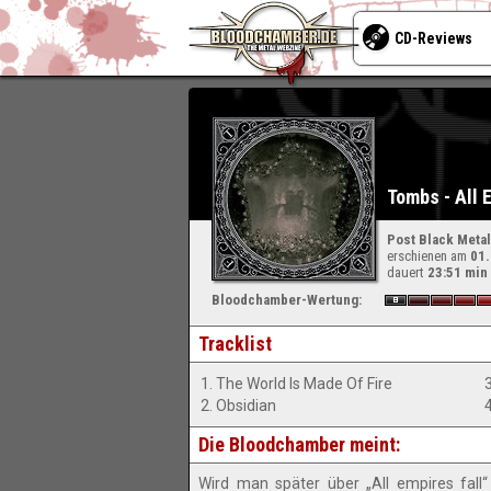
CD-Reviews
Tombs - All 
Post Black Metal
erschienen am
01
dauert
23:51 min
Bloodchamber-Wertung:
Tracklist
1. The World Is Made Of Fire
2. Obsidian
Die Bloodchamber meint:
Wird man später über „All empires fal