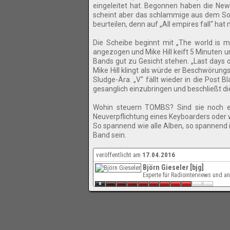
eingeleitet hat. Begonnen haben die New
scheint aber das schlammige aus dem Sou
beurteilen, denn auf „All empires fall“ hat
Die Scheibe beginnt mit „The world is m
angezogen und Mike Hill keift 5 Minuten u
Bands gut zu Gesicht stehen. „Last days o
Mike Hill klingt als würde er Beschwörun
Sludge-Ära. „V“ fällt wieder in die Post
gesanglich einzubringen und beschließt di
Wohin steuern TOMBS? Sind sie noch e
Neuverpflichtung eines Keyboarders oder w
So spannend wie alle Alben, so spannend i
Band sein.
veröffentlicht am
17.04.2016
Björn Gieseler [bjg]
Experte für Radiointerviews und 