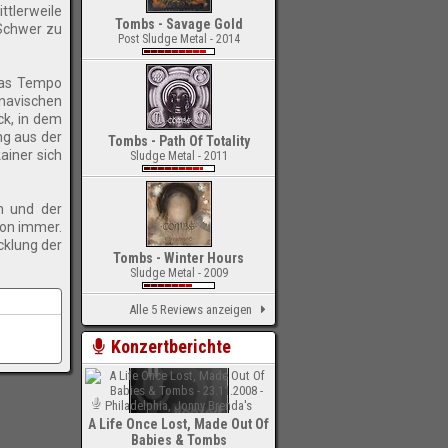
ttlerweile
Tombs - Savage Gold
 Schwer zu
Post Sludge Metal - 2014
 das Tempo
inavischen
ck, in dem
ng aus der
Tombs - Path Of Totality
ainer sich
Sludge Metal - 2011
n und der
hon immer.
cklung der
Tombs - Winter Hours
Sludge Metal - 2009
Alle 5 Reviews anzeigen
Konzertberichte
A Life Once Lost, Made Out Of
Babies & Tombs