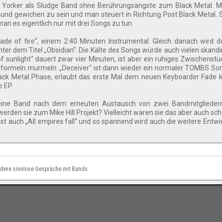
 Yorker als Sludge Band ohne Berührungsängste zum Black Metal. Mi
nd gewichen zu sein und man steuert in Richtung Post Black Metal.
 man es eigentlich nur mit drei Songs zu tun.
ade of fire“, einem 2:40 Minuten Instrumental. Gleich danach wird
nter dem Titel „Obsidian“. Die Kälte des Songs würde auch vielen skand
f sunlight“ dauert zwar vier Minuten, ist aber ein ruhiges Zwischenstü
gsformeln murmeln. „Deceiver“ ist dann wieder ein normaler TOMBS So
 Black Metal Phase, erlaubt das erste Mal dem neuen Keyboarder Fade k
e EP.
ine Band nach dem erneuten Austausch von zwei Bandmitglieder
erden sie zum Mike Hill Projekt? Vielleicht waren sie das aber auch sc
st auch „All empires fall“ und so spannend wird auch die weitere Entwi
andere sinnlose Gespräche mit Bands