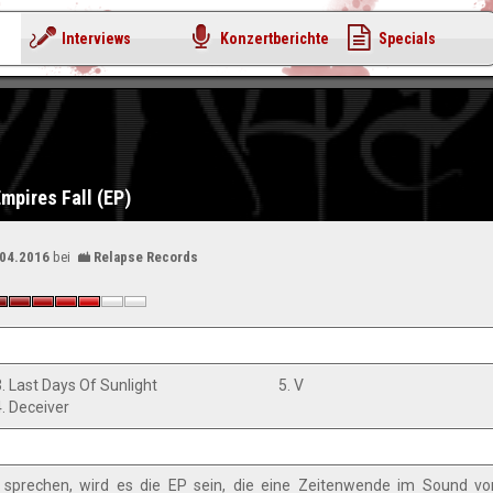
Interviews
Konzertberichte
Specials
Empires Fall (EP)
.04.2016
bei
Relapse Records
3. Last Days Of Sunlight
5. V
4. Deceiver
l“ sprechen, wird es die EP sein, die eine Zeitenwende im Sound 