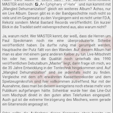
MASTER erst noch
„An Ephiphany of Hate“
und nun kommt mit
„Mangled Dehumanization“ gleich ein weiteres Album? Achso, nur
ein Live Album. Davon gibt es in der Bandgeschichte noch nicht so
viele und im Gegensatz zu den Vorgängern wird es nicht unter F.D.A.
Rekotz sondern Metal Bastard Records veröffentlicht. Ein kurzer
Blick in die Tracklist sieht vielversprechend aus, also warum nicht?
Ja, warum nicht. Wer MASTER kennt, der weiß, dass die Herren um
Paul Speckmann noch nie eine überproduzierte Scheibe
veröffentlicht haben. Da durfte ruhig mal gerumpelt werden,
Hauptsache der Putz fällt von den Wänden. Auf diesem Album hat
man es aber mit einem ganz anderen Kaliber zu tun. Live-Mitschnitt
hin oder her, wenn die Qualität noch unterhalb des 1990
veröffentlichen Debutalbum „Master“ liegt, dann frage ich mich, wo
die 35 Jahre Entwicklung in der Tontechnik hingekommen sind. Auf
„Mangled Dehuminization“ sind sie jedenfalls nicht zu finden.
Vergleiche mit dem oft erwähnten Kassettenrekorder und dem
Spielzeugmikrofon sind hier vollkommen zutreffend. Nur mit der
Ausnahme, dass man bei diesem wenigstens noch etwas mehr vom
Publikum aufgefangen hätte. Scheinbar wurde hier das Line-Out
vom Mischpult direkt in den guten alten Telefunken eingespielt.
Auch gut ist die extreme Verzögerung des Mischers, wenn gerade
ein Gitarrensolo angesagt ist.