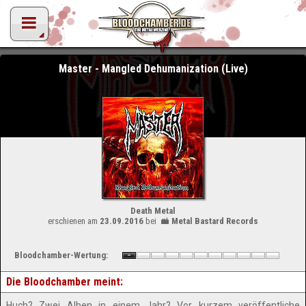
Master - Mangled Dehumanization (Live)
Death Metal
erschienen am
23.09.2016
bei
Metal Bastard Records
Bloodchamber-Wertung:
Die Bloodchamber meint:
Huch? Zwei Alben in einem Jahr? Vor kurzem veröffentliche