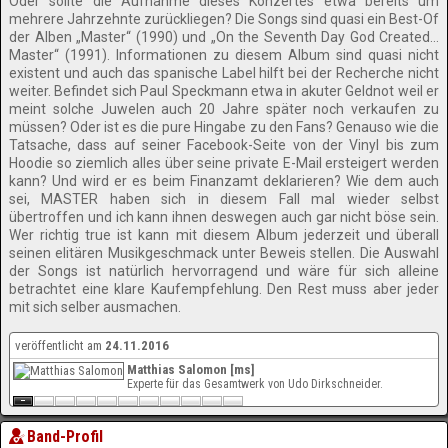
Oder sollte die Aufnahme dieses Konzertes etwa bereits um
mehrere Jahrzehnte zurückliegen? Die Songs sind quasi ein Best-Of
der Alben „Master“ (1990) und „On the Seventh Day God Created…
Master“ (1991). Informationen zu diesem Album sind quasi nicht
existent und auch das spanische Label hilft bei der Recherche nicht
weiter. Befindet sich Paul Speckmann etwa in akuter Geldnot weil er
meint solche Juwelen auch 20 Jahre später noch verkaufen zu
müssen? Oder ist es die pure Hingabe zu den Fans? Genauso wie die
Tatsache, dass auf seiner Facebook-Seite von der Vinyl bis zum
Hoodie so ziemlich alles über seine private E-Mail ersteigert werden
kann? Und wird er es beim Finanzamt deklarieren? Wie dem auch
sei, MASTER haben sich in diesem Fall mal wieder selbst
übertroffen und ich kann ihnen deswegen auch gar nicht böse sein.
Wer richtig true ist kann mit diesem Album jederzeit und überall
seinen elitären Musikgeschmack unter Beweis stellen. Die Auswahl
der Songs ist natürlich hervorragend und wäre für sich alleine
betrachtet eine klare Kaufempfehlung. Den Rest muss aber jeder
mit sich selber ausmachen.
veröffentlicht am
24.11.2016
Matthias Salomon [ms]
Experte für das Gesamtwerk von Udo Dirkschneider.
Band-Profil