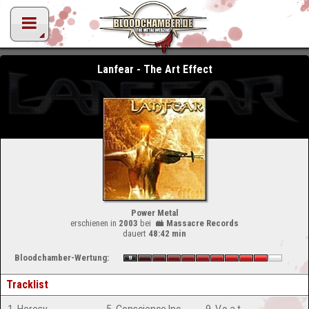
Lanfear - The Art Effect
Power Metal
erschienen in
2003
bei
Massacre Records
dauert
48:42 min
Bloodchamber-Wertung:
Tracklist