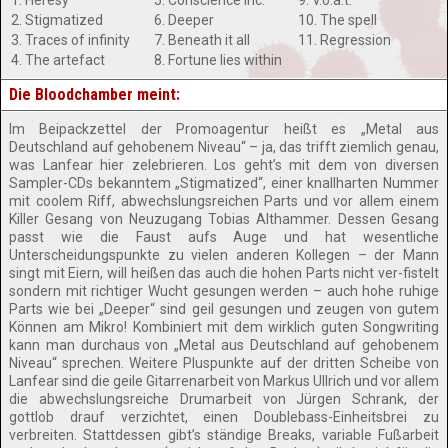
1. Heresy
5. Conscience Inc.
9. V.o.a.t.
2. Stigmatized
6. Deeper
10. The spell
3. Traces of infinity
7. Beneath it all
11. Regression
4. The artefact
8. Fortune lies within
Die Bloodchamber meint:
Im Beipackzettel der Promoagentur heißt es „Metal aus
Deutschland auf gehobenem Niveau“ – ja, das trifft ziemlich genau,
was Lanfear hier zelebrieren. Los geht’s mit dem von diversen
Sampler-CDs bekanntem „Stigmatized“, einer knallharten Nummer
mit coolem Riff, abwechslungsreichen Parts und vor allem einem
Killer Gesang von Neuzugang Tobias Althammer. Dessen Gesang
passt wie die Faust aufs Auge und hat wesentliche
Unterscheidungspunkte zu vielen anderen Kollegen – der Mann
singt mit Eiern, will heißen das auch die hohen Parts nicht ver-fistelt
sondern mit richtiger Wucht gesungen werden – auch hohe ruhige
Parts wie bei „Deeper“ sind geil gesungen und zeugen von gutem
Können am Mikro! Kombiniert mit dem wirklich guten Songwriting
kann man durchaus von „Metal aus Deutschland auf gehobenem
Niveau“ sprechen. Weitere Pluspunkte auf der dritten Scheibe von
Lanfear sind die geile Gitarrenarbeit von Markus Ullrich und vor allem
die abwechslungsreiche Drumarbeit von Jürgen Schrank, der
gottlob drauf verzichtet, einen Doublebass-Einheitsbrei zu
verbreiten. Stattdessen gibt’s ständige Breaks, variable Fußarbeit