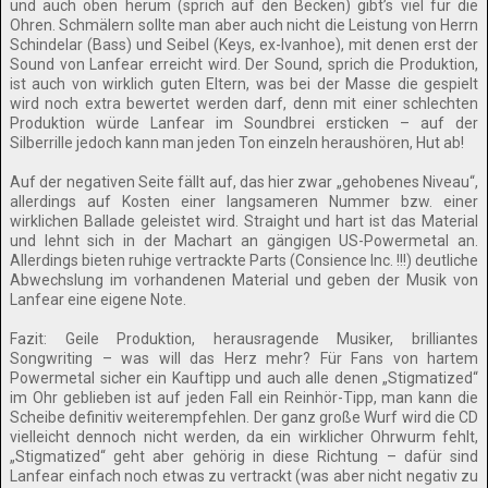
und auch oben herum (sprich auf den Becken) gibt’s viel für die
Ohren. Schmälern sollte man aber auch nicht die Leistung von Herrn
Schindelar (Bass) und Seibel (Keys, ex-Ivanhoe), mit denen erst der
Sound von Lanfear erreicht wird. Der Sound, sprich die Produktion,
ist auch von wirklich guten Eltern, was bei der Masse die gespielt
wird noch extra bewertet werden darf, denn mit einer schlechten
Produktion würde Lanfear im Soundbrei ersticken – auf der
Silberrille jedoch kann man jeden Ton einzeln heraushören, Hut ab!
Auf der negativen Seite fällt auf, das hier zwar „gehobenes Niveau“,
allerdings auf Kosten einer langsameren Nummer bzw. einer
wirklichen Ballade geleistet wird. Straight und hart ist das Material
und lehnt sich in der Machart an gängigen US-Powermetal an.
Allerdings bieten ruhige vertrackte Parts (Consience Inc. !!!) deutliche
Abwechslung im vorhandenen Material und geben der Musik von
Lanfear eine eigene Note.
Fazit: Geile Produktion, herausragende Musiker, brilliantes
Songwriting – was will das Herz mehr? Für Fans von hartem
Powermetal sicher ein Kauftipp und auch alle denen „Stigmatized“
im Ohr geblieben ist auf jeden Fall ein Reinhör-Tipp, man kann die
Scheibe definitiv weiterempfehlen. Der ganz große Wurf wird die CD
vielleicht dennoch nicht werden, da ein wirklicher Ohrwurm fehlt,
„Stigmatized“ geht aber gehörig in diese Richtung – dafür sind
Lanfear einfach noch etwas zu vertrackt (was aber nicht negativ zu