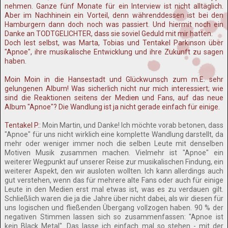
nehmen. Ganze fünf Monate für ein Interview ist nicht alltäglich.
Aber im Nachhinein ein Vorteil, denn währenddessen ist bei den
Hamburgern dann doch noch was passiert. Und hiermit noch ein
Danke an TODTGELICHTER, dass sie soviel Geduld mit mir hatten.
Doch lest selbst, was Marta, Tobias und Tentakel Parkinson über
"Apnoe", ihre musikalische Entwicklung und ihre Zukunft zu sagen
haben.
Moin Moin in die Hansestadt und Glückwunsch zum m.E. sehr
gelungenen Album! Was sicherlich nicht nur mich interessiert; wie
sind die Reaktionen seitens der Medien und Fans, auf das neue
Album "Apnoe"? Die Wandlung ist ja nicht gerade einfach für einige.
Tentakel P.:
Moin Martin, und Danke! Ich möchte vorab betonen, dass
"Apnoe" für uns nicht wirklich eine komplette Wandlung darstellt, da
mehr oder weniger immer noch die selben Leute mit denselben
Motiven Musik zusammen machen. Vielmehr ist "Apnoe" ein
weiterer Wegpunkt auf unserer Reise zur musikalischen Findung, ein
weiterer Aspekt, den wir ausloten wollten. Ich kann allerdings auch
gut verstehen, wenn das für mehrere alte Fans oder auch für einige
Leute in den Medien erst mal etwas ist, was es zu verdauen gilt.
Schließlich waren die ja die Jahre über nicht dabei, als wir diesen für
uns logischen und fließenden Übergang vollzogen haben. 90 % der
negativen Stimmen lassen sich so zusammenfassen: "Apnoe ist
kein Black Metal". Das lasse ich einfach mal so stehen - mit der