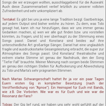
Songs die wir erzeugen wollten, ausschlaggebend für die Auswahl.
Auch diese Zusammenarbeit verlief letztlich zu unserer vollsten
Zufriedenheit und sehr unkompliziert ab.
Tentakel:
Es gibt bei uns ja eine lange Tradition bezgl. Gastbeiträge,
auf jedem Output sind bisher welche zu hören. Zu dem, was Tobi
gesagt hat, kann ich nur hinzufügen, dass wir uns immer genau
Gedanken machen, a) wen wir alle gut finden bzw. uns vorstellen
könnten, zu fragen; und b) wer überhaupt zu der Stimmung eines
Songs passt. Daniel und Konstanz sind beides auf ihre
unterschiedliche Art großartige Sänger; Daniel hat eine unglaublich
fragile und ausdrucksstarke Gesangsleistung erbracht, die super zur
Atmosphäre des Songs passt. Und Konstanz' theatralische und
extrem starke Stimme ist genau der Nachdruck, den der Song
"Tiefer Fall" brauchte. Meiner Meinung nach sorgen beide Stimmen
an genau den richtigen Stellen für Auflockerung und Abwechslung
zu Tobi und Marta's sehr prägnanten Stimmen.
Nach Martas Schwangerschaft hattet Ihr ja vor ein paar Tagen
Euern ersten Gig in kompletter Besetzung (nach der
Veröffentlichung von "Apnoe"). Ein Heimspiel für Euch mit Bands,
wie z.B. Die Vorboten. Wie war es für Euch und wie war die
Resonanz der Fans?
Tobias:
Der Gig lief rund, wir haben uns sehr wohl gefühlt auf der