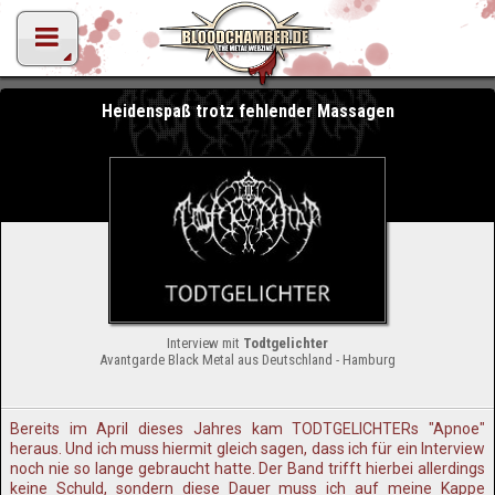
Heidenspaß trotz fehlender Massagen
Interview mit
Todtgelichter
Avantgarde Black Metal aus Deutschland - Hamburg
Bereits im April dieses Jahres kam TODTGELICHTERs "Apnoe"
heraus. Und ich muss hiermit gleich sagen, dass ich für ein Interview
noch nie so lange gebraucht hatte. Der Band trifft hierbei allerdings
keine Schuld, sondern diese Dauer muss ich auf meine Kappe