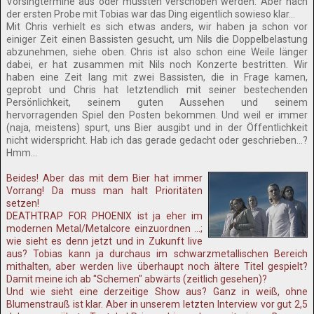
Vorsingtermine aus oder mussten verschoben werden. Aber nach
der ersten Probe mit Tobias war das Ding eigentlich sowieso klar...
Mit Chris verhielt es sich etwas anders, wir haben ja schon vor
einiger Zeit einen Bassisten gesucht, um Nils die Doppelbelastung
abzunehmen, siehe oben. Chris ist also schon eine Weile länger
dabei, er hat zusammen mit Nils noch Konzerte bestritten. Wir
haben eine Zeit lang mit zwei Bassisten, die in Frage kamen,
geprobt und Chris hat letztendlich mit seiner bestechenden
Persönlichkeit, seinem guten Aussehen und seinem
hervorragenden Spiel den Posten bekommen. Und weil er immer
(naja, meistens) spurt, uns Bier ausgibt und in der Öffentlichkeit
nicht widerspricht. Hab ich das gerade gedacht oder geschrieben...?
Hmm...
Beides! Aber das mit dem Bier hat immer
Vorrang! Da muss man halt Prioritäten
setzen!
DEATHTRAP FOR PHOENIX ist ja eher im
modernen Metal/Metalcore einzuordnen ...;
wie sieht es denn jetzt und in Zukunft live
aus? Tobias kann ja durchaus im schwarzmetallischen Bereich
mithalten, aber werden live überhaupt noch ältere Titel gespielt?
Damit meine ich ab "Schemen" abwärts (zeitlich gesehen)?
Und wie sieht eine derzeitige Show aus? Ganz in weiß, ohne
Blumenstrauß ist klar. Aber in unserem letzten Interview vor gut 2,5