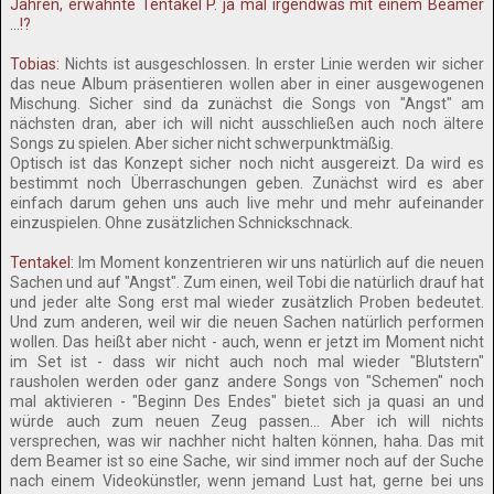
Jahren, erwähnte Tentakel P. ja mal irgendwas mit einem Beamer
...!?
Tobias:
Nichts ist ausgeschlossen. In erster Linie werden wir sicher
das neue Album präsentieren wollen aber in einer ausgewogenen
Mischung. Sicher sind da zunächst die Songs von "Angst" am
nächsten dran, aber ich will nicht ausschließen auch noch ältere
Songs zu spielen. Aber sicher nicht schwerpunktmäßig.
Optisch ist das Konzept sicher noch nicht ausgereizt. Da wird es
bestimmt noch Überraschungen geben. Zunächst wird es aber
einfach darum gehen uns auch live mehr und mehr aufeinander
einzuspielen. Ohne zusätzlichen Schnickschnack.
Tentakel:
Im Moment konzentrieren wir uns natürlich auf die neuen
Sachen und auf "Angst". Zum einen, weil Tobi die natürlich drauf hat
und jeder alte Song erst mal wieder zusätzlich Proben bedeutet.
Und zum anderen, weil wir die neuen Sachen natürlich performen
wollen. Das heißt aber nicht - auch, wenn er jetzt im Moment nicht
im Set ist - dass wir nicht auch noch mal wieder "Blutstern"
rausholen werden oder ganz andere Songs von "Schemen" noch
mal aktivieren - "Beginn Des Endes" bietet sich ja quasi an und
würde auch zum neuen Zeug passen... Aber ich will nichts
versprechen, was wir nachher nicht halten können, haha. Das mit
dem Beamer ist so eine Sache, wir sind immer noch auf der Suche
nach einem Videokünstler, wenn jemand Lust hat, gerne bei uns