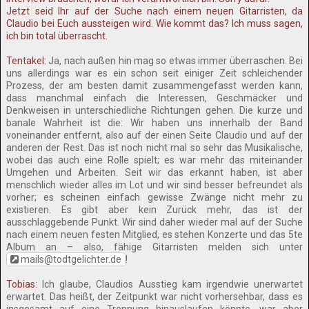
Jetzt seid Ihr auf der Suche nach einem neuen Gitarristen, da
Claudio bei Euch aussteigen wird. Wie kommt das? Ich muss sagen,
ich bin total überrascht.
Tentakel:
Ja, nach außen hin mag so etwas immer überraschen. Bei
uns allerdings war es ein schon seit einiger Zeit schleichender
Prozess, der am besten damit zusammengefasst werden kann,
dass manchmal einfach die Interessen, Geschmäcker und
Denkweisen in unterschiedliche Richtungen gehen. Die kurze und
banale Wahrheit ist die: Wir haben uns innerhalb der Band
voneinander entfernt, also auf der einen Seite Claudio und auf der
anderen der Rest. Das ist noch nicht mal so sehr das Musikalische,
wobei das auch eine Rolle spielt; es war mehr das miteinander
Umgehen und Arbeiten. Seit wir das erkannt haben, ist aber
menschlich wieder alles im Lot und wir sind besser befreundet als
vorher; es scheinen einfach gewisse Zwänge nicht mehr zu
existieren. Es gibt aber kein Zurück mehr, das ist der
ausschlaggebende Punkt. Wir sind daher wieder mal auf der Suche
nach einem neuen festen Mitglied, es stehen Konzerte und das 5te
Album an – also, fähige Gitarristen melden sich unter
mails@todtgelichter.de
!
Tobias:
Ich glaube, Claudios Ausstieg kam irgendwie unerwartet
erwartet. Das heißt, der Zeitpunkt war nicht vorhersehbar, dass es