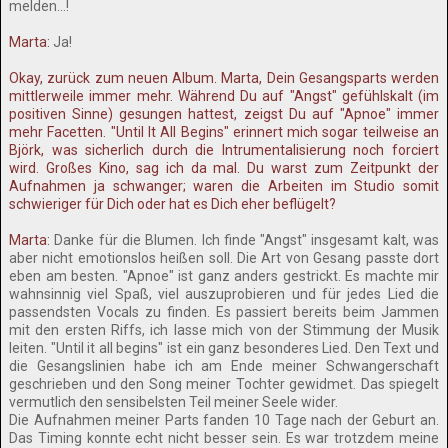
melden...!
Marta:
Ja!
Okay, zurück zum neuen Album. Marta, Dein Gesangsparts werden
mittlerweile immer mehr. Während Du auf "Angst" gefühlskalt (im
positiven Sinne) gesungen hattest, zeigst Du auf "Apnoe" immer
mehr Facetten. "Until It All Begins" erinnert mich sogar teilweise an
Björk, was sicherlich durch die Intrumentalisierung noch forciert
wird. Großes Kino, sag ich da mal. Du warst zum Zeitpunkt der
Aufnahmen ja schwanger; waren die Arbeiten im Studio somit
schwieriger für Dich oder hat es Dich eher beflügelt?
Marta:
Danke für die Blumen. Ich finde "Angst" insgesamt kalt, was
aber nicht emotionslos heißen soll. Die Art von Gesang passte dort
eben am besten. "Apnoe" ist ganz anders gestrickt. Es machte mir
wahnsinnig viel Spaß, viel auszuprobieren und für jedes Lied die
passendsten Vocals zu finden. Es passiert bereits beim Jammen
mit den ersten Riffs, ich lasse mich von der Stimmung der Musik
leiten. "Until it all begins" ist ein ganz besonderes Lied. Den Text und
die Gesangslinien habe ich am Ende meiner Schwangerschaft
geschrieben und den Song meiner Tochter gewidmet. Das spiegelt
vermutlich den sensibelsten Teil meiner Seele wider.
Die Aufnahmen meiner Parts fanden 10 Tage nach der Geburt an.
Das Timing konnte echt nicht besser sein. Es war trotzdem meine