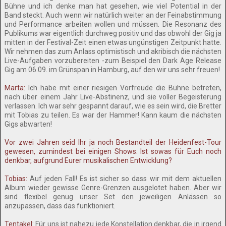
Bühne und ich denke man hat gesehen, wie viel Potential in der
Band steckt. Auch wenn wir natürlich weiter an der Feinabstimmung
und Performance arbeiten wollen und müssen. Die Resonanz des
Publikums war eigentlich durchweg positiv und das obwohl der Gig ja
mitten in der Festival-Zeit einen etwas ungünstigen Zeitpunkt hatte.
Wir nehmen das zum Anlass optimistisch und akribisch die nächsten
Live-Aufgaben vorzubereiten -zum Beispiel den Dark Age Release
Gig am 06.09. im Grünspan in Hamburg, auf den wir uns sehr freuen!
Marta:
Ich habe mit einer riesigen Vorfreude die Bühne betreten,
nach über einem Jahr Live-Abstinenz, und sie voller Begeisterung
verlassen. Ich war sehr gespannt darauf, wie es sein wird, die Bretter
mit Tobias zu teilen. Es war der Hammer! Kann kaum die nächsten
Gigs abwarten!
Vor zwei Jahren seid Ihr ja noch Bestandteil der Heidenfest-Tour
gewesen, zumindest bei einigen Shows. Ist sowas für Euch noch
denkbar, aufgrund Eurer musikalischen Entwicklung?
Tobias:
Auf jeden Fall! Es ist sicher so dass wir mit dem aktuellen
Album wieder gewisse Genre-Grenzen ausgelotet haben. Aber wir
sind flexibel genug unser Set den jeweiligen Anlässen so
anzupassen, dass das funktioniert.
Tentakel:
Für uns ist nahezu jede Konstellation denkbar, die in irgend