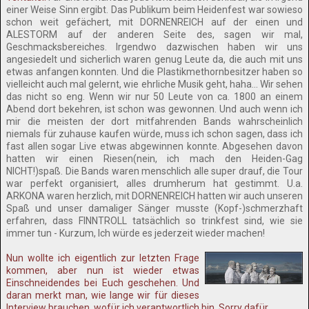
einer Weise Sinn ergibt. Das Publikum beim Heidenfest war sowieso
schon weit gefächert, mit DORNENREICH auf der einen und
ALESTORM auf der anderen Seite des, sagen wir mal,
Geschmacksbereiches. Irgendwo dazwischen haben wir uns
angesiedelt und sicherlich waren genug Leute da, die auch mit uns
etwas anfangen konnten. Und die Plastikmethornbesitzer haben so
vielleicht auch mal gelernt, wie ehrliche Musik geht, haha... Wir sehen
das nicht so eng. Wenn wir nur 50 Leute von ca. 1800 an einem
Abend dort bekehren, ist schon was gewonnen. Und auch wenn ich
mir die meisten der dort mitfahrenden Bands wahrscheinlich
niemals für zuhause kaufen würde, muss ich schon sagen, dass ich
fast allen sogar Live etwas abgewinnen konnte. Abgesehen davon
hatten wir einen Riesen(nein, ich mach den Heiden-Gag
NICHT!)spaß. Die Bands waren menschlich alle super drauf, die Tour
war perfekt organisiert, alles drumherum hat gestimmt. U.a.
ARKONA waren herzlich, mit DORNENREICH hatten wir auch unseren
Spaß und unser damaliger Sänger musste (Kopf-)schmerzhaft
erfahren, dass FINNTROLL tatsächlich so trinkfest sind, wie sie
immer tun - Kurzum, Ich würde es jederzeit wieder machen!
Nun wollte ich eigentlich zur letzten Frage
kommen, aber nun ist wieder etwas
Einschneidendes bei Euch geschehen. Und
daran merkt man, wie lange wir für dieses
Interview brauchen, wofür ich verantwortlich bin. Sorry dafür.