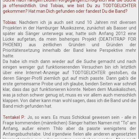
Suche nach fähigen Leuten vorgegangen.Erfolgreich war die Suche
ja offensichtlich. Und Tobias, wie bist Du zu TODTGELICHTER
gekommen? Hat man Dich gefunden oder fandest Du die Band?
Tobias:
Nachdem ich ja auch seit rund 10 Jahren mit diversen
Projekten in der Hamburger Musikszene, zunächst als Basser und
später als Sänger unterwegs war, hatte sich Anfang 2012 eine
Lücke aufgetan, da mein bisheriges Projekt (DEATHTRAP FOR
PHOENIX) aus zeitlichen Gründen und Gründen der
Prioritätensetzung innerhalb der Band keine Perspektive mehr
hatte.
Da habe ich mich dann wieder auf die Suche gemacht und nach
einigen weniger gut funktionierenden Versuchen bin ich letztlich
über eine Internet-Anzeige auf TODTGELICHTER gestoßen, da
deren Sänger-Profil ziemlich gut auf mich passte. Dann gab's die
erste gemeinsame Probe und ich glaube, beiden Seiten war schnell
klar, dass das gut funktionieren könnte. Neben dem Musikalischen,
was ja schon schwer genug ist, muss es vor allem auch menschlich
klappen. Von daher kann man wohl sagen, dass ich die Band und die
Band mich gefunden hat.
Tentakel P.:
Jo, so wars. Es muss Schicksal gewesen sein - alle in
Frage kommenden (männlichen) Sänger hatten Namen mit "To" am
Anfang, außer einem Thilo aber da passte wenigstens der
Anfangsbuchstabe. Und irgendwie fielen alle anderen angesetzten