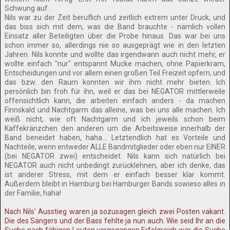
Schwung auf.
Nils war zu der Zeit beruflich und zeitlich extrem unter Druck, und
das biss sich mit dem, was die Band brauchte - nämlich vollen
Einsatz aller Beteiligten über die Probe hinaus. Das war bei uns
schon immer so, allerdings nie so ausgeprägt wie in den letzten
Jahren. Nils konnte und wollte das irgendwann auch nicht mehr, er
wollte einfach "nur" entspannt Mucke machen, ohne Papierkram,
Entscheidungen und vor allem einen großen Teil Freizeit opfern, und
das bzw. den Raum konnten wir ihm nicht mehr bieten. Ich
persönlich bin froh für ihn, weil er das bei NEGATOR mittlerweile
offensichtlich kann, die arbeiten einfach anders - da machen
Finnskald und Nachtgarm das alleine, was bei uns alle machen. Ich
weiß nicht, wie oft Nachtgarm und ich jeweils schon beim
Kaffekränzchen den anderen um die Arbeitsweise innerhalb der
Band beneidet haben, haha... Letztendlich hat es Vorteile und
Nachteile, wenn entweder ALLE Bandmitglieder oder eben nur EINER
(bei NEGATOR zwei) entscheidet. Nils kann sich natürlich bei
NEGATOR auch nicht unbedingt zurücklehnen, aber ich denke, das
ist anderer Stress, mit dem er einfach besser klar kommt.
Außerdem bleibt in Hamburg bei Hamburger Bands sowieso alles in
der Familie, haha!
Nach Nils' Ausstieg waren ja sozusagen gleich zwei Posten vakant.
Die des Sängers und der Bass fehlte ja nun auch. Wie seid Ihr an die