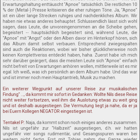
Erwartungshaltung enttäuscht "Apnoe" tatsächlich. Die restlichen 10
% der (Metal-) Presse kritisieren die eher ruhigen Töne. Ja, "Apnoe"
ist ein über lange Strecken ruhiges und nachdenkliches Album. Wir
haben nie etwas anderes behauptet. Schlussendlich lässt sich wohl
sagen, dass Leute, die unvoreingenommen an die Scheibe gehen,
begeistert -- hauptsächlich begeistert sind, während Leute, die
"Apnoe" mit "Angst" oder den Alben davor im Hinterkopf hören, sich
das Album damit selbst verbauen. Entsprechend zwiegespalten
sind auch die Reaktionen, wobei wir bisher glücklicherweise noch
keinen Komplettveriss entdeckt haben, haha. Zuerst habe ich mich
sehr darüber geärgert, dass die meisten Leute sich "Apnoe" einfach
nicht befreit von Erwartungen anhören wollen, mittlerweile ist es mir
egal. Ich weiß, was ich persönlich an dem Album habe. Und das war
und ist immer noch mein Hauptantrieb, Musik zu machen.
Ein weiterer Wegpunkt auf unserer Reise zur musikalischen
Findung" ..., da kommt mir sofort in Gedanken: Wollte Nils diese Reise
nicht weiter fortsetzen, weil ihm die Auslotung etwas zu weit ging
und ist deshalb ausgestiegen. Die Vermutung liegt ja nahe, da er ja
bei Euern Kollegen NEGATOR eingestiegen ist.
Tentakel P.:
Naja, da kommt schon noch einiges anderes zusammen.
Nils ist ungefähr zur "Halbzeit" ausgestiegen, d.h. wir hatten
ungefähr vier songs rudimentär, und Gesangsspuren waren bei
weitem nicht fertig. Erst mit Tobias nahm das Ganze wieder