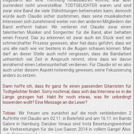
insgesamt auf eine Trennung hinauslaufen könnte, war aber
zumindest nicht unvorstellbar. TODTGELICHTER waren und sind
zwar eine Band die viele Stilrichtungen beheimaten kann, dennoch
würde auch Claudio sicher zustimmen, dass seine musikalischen
Interessen sich zunehmend weiter von den anderen Mitgliedern der
Band entfernt haben. Wir verlieren mit Claudio zwar einen
talentierten Musiker und Songwriter für die Band, aber behalten
einen Freund. Das zu erkennen ist zwar auch ein Stück weit ein
schmerzhafter Prozess gewesen, aber hat dazu geführt, dass wir
uns alle nach wie vor bestens in die Augen schauen können. Man
darf an dieser Stelle auch nicht vergessen, dass die Bandarbeit
unheimlich viel Zeit in Anspruch nimmt, ohne dass wir davon
annähernd einen Lebensunterhalt verdienen. Für Claudio ist es also
auch unter diesem Aspekt notwendig gewesen, seine Fokussierung
anders zu setzen.
Dann hoffe ich, dass Ihr ganz fix einen passenden Gitarristen für
Todtgelichter findet. Sorry nochmal, dass sich das Interview so in die
Länge gezogen hat. Habt Ihr noch etwas, was Ihr unbedingt
loswerden wollt? Eine Message an die Leser?
Tobias:
Wir freuen uns zunächst auf die noch verbleibenden 2
Auftritte mit Claudio am 02.11. in Bielefeld und am 16.11. im Bambi
Galore in Hamburg. Darüber hinaus sind trotz Besetzungswechsel
die Vorbereitungen für die Live-Saison 2014 in vollem Gange! Also: