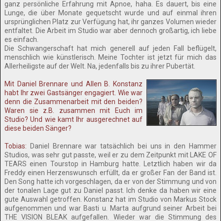
ganz persönliche Erfahrung mit Apnoe, haha. Es dauert, bis eine
Lunge, die über Monate gequetscht wurde und auf einmal ihren
ursprünglichen Platz zur Verfügung hat, ihr ganzes Volumen wieder
entfaltet. Die Arbeit im Studio war aber dennoch großartig, ich liebe
es einfach.
Die Schwangerschaft hat mich generell auf jeden Fall beflügelt,
menschlich wie künstlerisch. Meine Tochter ist jetzt für mich das
Allerheiligste auf der Welt. Na, jedenfalls bis zu ihrer Pubertät.
Mit Daniel Brennare und Allen B. Konstanz
habt Ihr zwei Gastsänger engagiert. Wie war
denn die Zusammenarbeit mit den beiden?
Waren sie z.B. zusammen mit Euch im
Studio? Und wie kamt Ihr ausgerechnet auf
diese beiden Sänger?
Tobias:
Daniel Brennare war tatsächlich bei uns in den Hammer
Studios, was sehr gut passte, weil er zu dem Zeitpunkt mit LAKE OF
TEARS einen Tourstop in Hamburg hatte. Letztlich haben wir da
Freddy einen Herzenswunsch erfüllt, da er großer Fan der Band ist.
Den Song hatte ich vorgeschlagen, da er von der Stimmung und von
der tonalen Lage gut zu Daniel passt. Ich denke da haben wir eine
gute Auswahl getroffen. Konstanz hat im Studio von Markus Stock
aufgenommen und war Basti u. Marta aufgrund seiner Arbeit bei
THE VISION BLEAK aufgefallen. Wieder war die Stimmung des