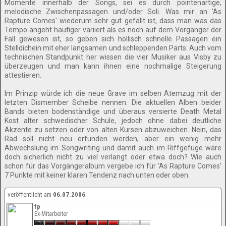
Momente innerhalb der Songs, sei es durch pointenartige,
melodische Zwischenpassagen und/oder Soli. Was mir an 'As
Rapture Comes' wiederum sehr gut gefällt ist, dass man was das
Tempo angeht häufiger variiert als es noch auf dem Vorgänger der
Fall gewesen ist, so geben sich höllisch schnelle Passagen ein
Stelldichein mit eher langsamen und schleppenden Parts. Auch vom
technischen Standpunkt her wissen die vier Musiker aus Visby zu
überzeugen und man kann ihnen eine nochmalige Steigerung
attestieren.
Im Prinzip würde ich die neue Grave im selben Atemzug mit der
letzten Dismember Scheibe nennen. Die aktuellen Alben beider
Bands bieten bodenständige und überaus versierte Death Metal
Kost alter schwedischer Schule, jedoch ohne dabei deutliche
Akzente zu setzen oder von alten Kursen abzuweichen. Nein, das
Rad soll nicht neu erfunden werden, aber ein wenig mehr
Abwechslung im Songwriting und damit auch im Riffgefüge wäre
doch sicherlich nicht zu viel verlangt oder etwa doch? Wie auch
schon für das Vorgängeralbum vergebe ich für 'As Rapture Comes'
7 Punkte mit keiner klaren Tendenz nach unten oder oben.
veröffentlicht am
06.07.2006
fp
Ex-Mitarbeiter