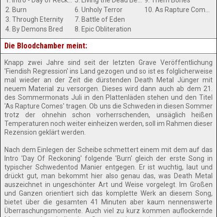
1. Intro - Day of Reckoning
5. Living the Dead Behind
9. Them Bones
2. Burn
6. Unholy Terror
10. As Rapture Comes
3. Through Eternity
7. Battle of Eden
4. By Demons Bred
8. Epic Obliteration
Die Bloodchamber meint:
Knapp zwei Jahre sind seit der letzten Grave Veröffentlichung
'Fiendish Regression' ins Land gezogen und so ist es folglicherweise
mal wieder an der Zeit die dürstenden Death Metal Jünger mit
neuem Material zu versorgen. Dieses wird dann auch ab dem 21.
des Sommermonats Juli in den Plattenläden stehen und den Titel
'As Rapture Comes' tragen. Ob uns die Schweden in diesen Sommer
trotz der ohnehin schon vorherrschenden, unsäglich heißen
Temperaturen noch weiter einheizen werden, soll im Rahmen dieser
Rezension geklärt werden.
Nach dem Einlegen der Scheibe schmettert einem mit dem auf das
Intro 'Day Of Reckoning' folgende 'Burn' gleich der erste Song in
typischer Schwedentod Manier entgegen. Er ist wuchtig, laut und
drückt gut, man bekommt hier also genau das, was Death Metal
auszeichnet in ungeschönter Art und Weise vorgelegt. Im Großen
und Ganzen orientiert sich das komplette Werk an diesem Song,
bietet über die gesamten 41 Minuten aber kaum nennenswerte
Überraschungsmomente. Auch viel zu kurz kommen auflockernde