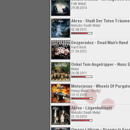
Folk Metal
29.08.2014
Akrea - Stadt Der Toten Träume
Melodic Death Metal
02.08.2013
Dezperadoz - Dead Man's Hand
Hard Rock
27.04.2012
Onkel Tom Angelripper - Nunc 
Metal
26.08.2011
Motorjesus - Wheels Of Purgato
Heavy Metal / Rock
10.12.2010
Akrea - Lügenkabinett
Melodic Death Metal
22.10.2010
Omega Lithium - Dreams In For