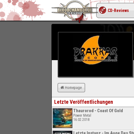
CD-Reviews
Homepage
Letzte Veröffentlichungen
Thaurorod - Coast Of Gold
Power Metal
16.02.2018
Letzte Instanz - Im Auge Des S