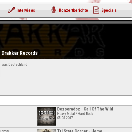
Interviews
Konzertberichte
Specials
Drakkar Records
aus Deutschland
Dezperadoz - Call Of The Wild
Heavy Metal / Hard Rock
05.05.2017
turms
Tri State Corner - Home