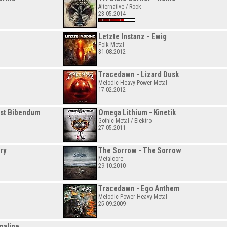
Alternative / Rock
23.05.2014
Letzte Instanz - Ewig
Folk Metal
31.08.2012
Tracedawn - Lizard Dusk
Melodic Heavy Power Metal
17.02.2012
Est Bibendum
Omega Lithium - Kinetik
Gothic Metal / Elektro
27.05.2011
ry
The Sorrow - The Sorrow
Metalcore
29.10.2010
Tracedawn - Ego Anthem
Melodic Power Heavy Metal
25.09.2009
maline