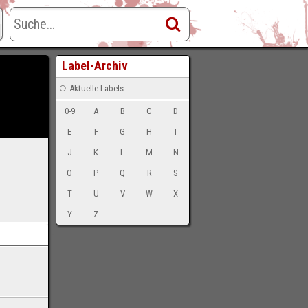
Label-Archiv
Aktuelle Labels
0-9
A
B
C
D
E
F
G
H
I
J
K
L
M
N
O
P
Q
R
S
T
U
V
W
X
Y
Z
-